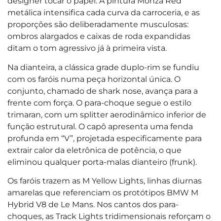
designer tocar o papel. A pintura Monza Red
metálica intensifica cada curva da carroceria, e as
proporções são deliberadamente musculosas:
ombros alargados e caixas de roda expandidas
ditam o tom agressivo já à primeira vista.
Na dianteira, a clássica grade duplo-rim se fundiu
com os faróis numa peça horizontal única. O
conjunto, chamado de shark nose, avança para a
frente com força. O para-choque segue o estilo
trimaran, com um splitter aerodinâmico inferior de
função estrutural. O capô apresenta uma fenda
profunda em “V”, projetada especificamente para
extrair calor da eletrônica de potência, o que
eliminou qualquer porta-malas dianteiro (frunk).
Os faróis trazem as M Yellow Lights, linhas diurnas
amarelas que referenciam os protótipos BMW M
Hybrid V8 de Le Mans. Nos cantos dos para-
choques, as Track Lights tridimensionais reforçam o