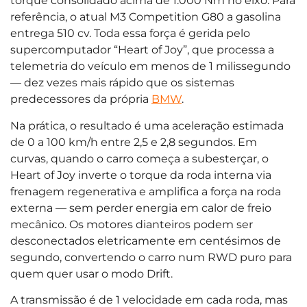
torque consolidado acima de 1.000 Nm no eixo. Para
referência, o atual M3 Competition G80 a gasolina
entrega 510 cv. Toda essa força é gerida pelo
supercomputador “Heart of Joy”, que processa a
telemetria do veículo em menos de 1 milissegundo
— dez vezes mais rápido que os sistemas
predecessores da própria
BMW
.
Na prática, o resultado é uma aceleração estimada
de 0 a 100 km/h entre 2,5 e 2,8 segundos. Em
curvas, quando o carro começa a subesterçar, o
Heart of Joy inverte o torque da roda interna via
frenagem regenerativa e amplifica a força na roda
externa — sem perder energia em calor de freio
mecânico. Os motores dianteiros podem ser
desconectados eletricamente em centésimos de
segundo, convertendo o carro num RWD puro para
quem quer usar o modo Drift.
A transmissão é de 1 velocidade em cada roda, mas