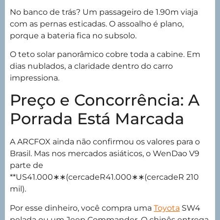
No banco de trás? Um passageiro de 1.90m viaja
com as pernas esticadas. O assoalho é plano,
porque a bateria fica no subsolo.
O teto solar panorâmico cobre toda a cabine. Em
dias nublados, a claridade dentro do carro
impressiona.
Preço e Concorrência: A
Porrada Está Marcada
A ARCFOX ainda não confirmou os valores para o
Brasil. Mas nos mercados asiáticos, o WenDao V9
parte de
**US
41.000∗∗(cercadeR
41.000
∗
∗
(
cerc
a
d
e
R
210
mil).
Por esse dinheiro, você compra uma
Toyota
SW4
pelada ou um Jeep Commander. O chinês entrega