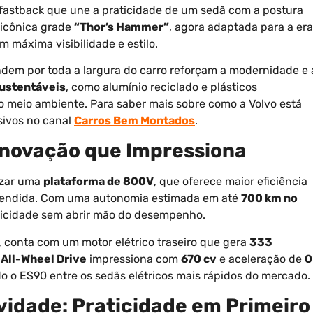
 fastback que une a praticidade de um sedã com a postura
 icônica grade
“Thor’s Hammer”
, agora adaptada para a era
m máxima visibilidade e estilo.
endem por toda a largura do carro reforçam a modernidade e 
sustentáveis
, como alumínio reciclado e plásticos
o meio ambiente. Para saber mais sobre como a Volvo está
sivos no canal
Carros Bem Montados
.
 Inovação que Impressiona
lizar uma
plataforma de 800V
, que oferece maior eficiência
estendida. Com uma autonomia estimada em até
700 km no
aticidade sem abrir mão do desempenho.
, conta com um motor elétrico traseiro que gera
333
 All-Wheel Drive
impressiona com
670 cv
e aceleração de
0
do o ES90 entre os sedãs elétricos mais rápidos do mercado.
vidade: Praticidade em Primeiro