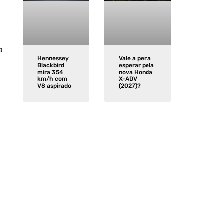
a
Vale a pena
Hennessey
esperar pela
Blackbird
nova Honda
mira 354
X-ADV
km/h com
(2027)?
V8 aspirado