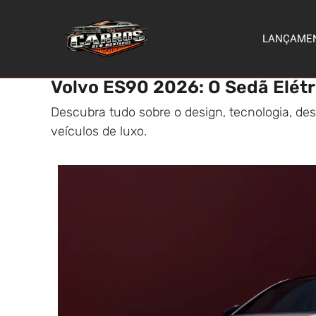
LANÇAME
Volvo ES90 2026: O Sedã Elétr
Descubra tudo sobre o design, tecnologia, 
veículos de luxo.