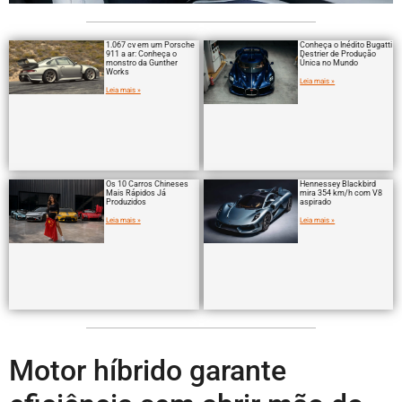
1.067 cv em um Porsche
Conheça o Inédito Bugatti
911 a ar: Conheça o
Destrier de Produção
monstro da Gunther
Única no Mundo
Works
Leia mais »
Leia mais »
Os 10 Carros Chineses
Hennessey Blackbird
Mais Rápidos Já
mira 354 km/h com V8
Produzidos
aspirado
Leia mais »
Leia mais »
Motor híbrido garante