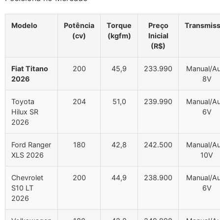
Modelo
Potência
Torque
Preço
Transmis
(cv)
(kgfm)
Inicial
(R$)
Fiat Titano
200
45,9
233.990
Manual/A
2026
8V
Toyota
204
51,0
239.990
Manual/A
Hilux SR
6V
2026
Ford Ranger
180
42,8
242.500
Manual/A
XLS 2026
10V
Chevrolet
200
44,9
238.900
Manual/A
S10 LT
6V
2026