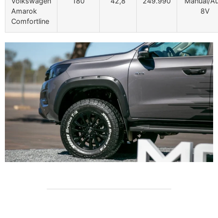
Volkswagen
180
42,8
249.990
Manual/A
Amarok
8V
Comfortline