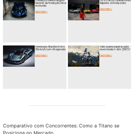
Conheça o Inédito Bugatti
Os 10 Carros Chineses Mais
Destrier de Produção Única
Rápidos Já Produzidos
no Mundo
Leia mais »
Leia mais »
Hennessey Blackbird mira
Vale a pena esperar pela
354 km/h com V8 aspirado
nova Honda X-ADV (2027)?
Leia mais »
Leia mais »
Comparativo com Concorrentes: Como a Titano se
Posiciona no Mercado