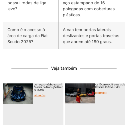
possui rodas de liga
aço estampado de 16
leve?
polegadas com coberturas
plásticas.
Como é o acesso à
A van tem portas laterais
área de carga da Fiat
deslizantes e portas traseiras
Scudo 2025?
que abrem até 180 graus.
Veja também
Conheça o Inédito Bugatti
Os 10 Carros Chineses Mais
Destrier de Produção Única
Rápidos Já Produzidos
no Mundo
Leia mais »
Leia mais »