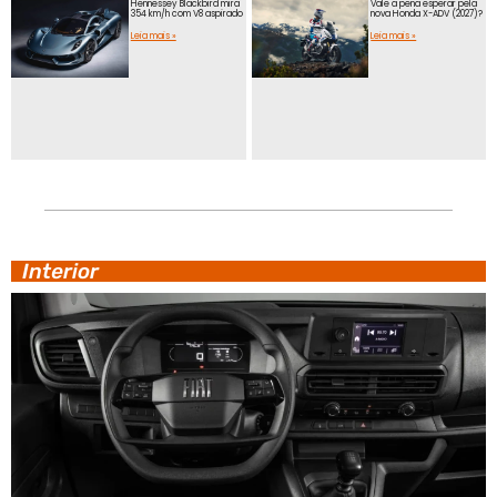
Hennessey Blackbird mira
Vale a pena esperar pela
354 km/h com V8 aspirado
nova Honda X-ADV (2027)?
Leia mais »
Leia mais »
Interior