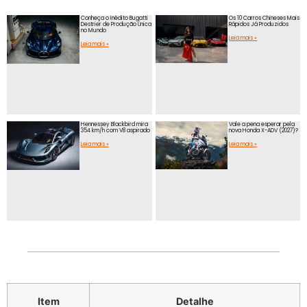
Conheça o Inédito Bugatti
Os 10 Carros Chineses Mais
Destrier de Produção Única
Rápidos Já Produzidos
no Mundo
Leia mais »
Leia mais »
Hennessey Blackbird mira
Vale a pena esperar pela
354 km/h com V8 aspirado
nova Honda X-ADV (2027)?
Leia mais »
Leia mais »
Item
Detalhe