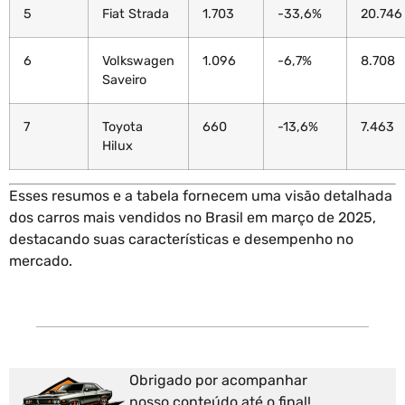
5
Fiat Strada
1.703
-33,6%
20.746
6
Volkswagen
1.096
-6,7%
8.708
Saveiro
7
Toyota
660
-13,6%
7.463
Hilux
Esses resumos e a tabela fornecem uma visão detalhada
dos carros mais vendidos no Brasil em março de 2025,
destacando suas características e desempenho no
mercado.
Obrigado por acompanhar
nosso conteúdo até o final!