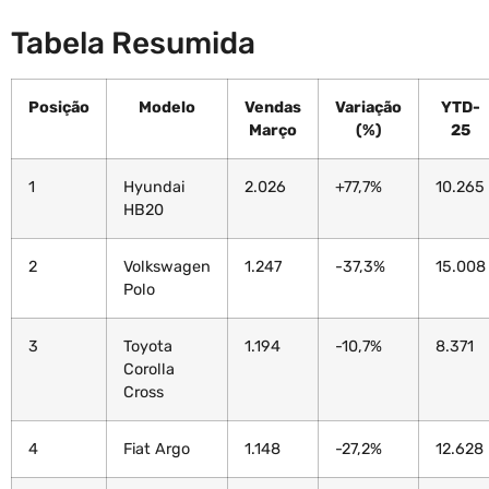
Tabela Resumida
Posição
Modelo
Vendas
Variação
YTD-
Março
(%)
25
1
Hyundai
2.026
+77,7%
10.265
HB20
2
Volkswagen
1.247
-37,3%
15.008
Polo
3
Toyota
1.194
-10,7%
8.371
Corolla
Cross
4
Fiat Argo
1.148
-27,2%
12.628