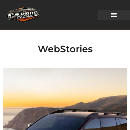
WEB STORIES
WebStories