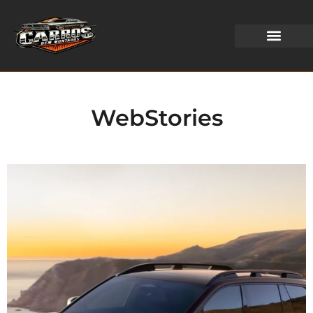
WEB STORIES
WebStories