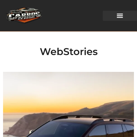
WEB STORIES
WebStories