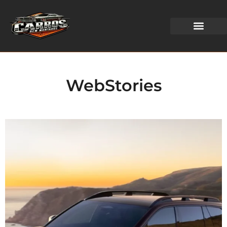
WEB STORIES
WebStories