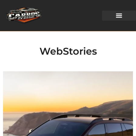
WEB STORIES
WebStories