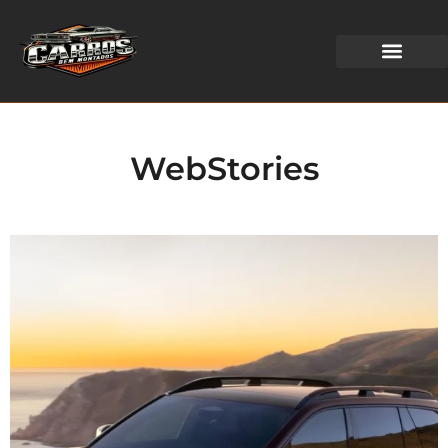
WEB STORIES
WebStories