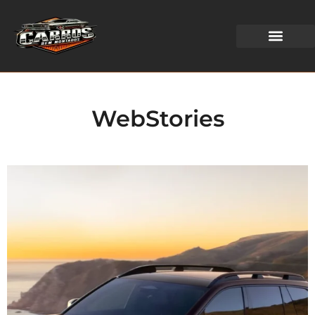
WEB STORIES
WebStories