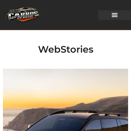
WEB STORIES
WebStories