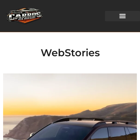
WEB STORIES
WebStories