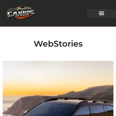
WEB STORIES
WebStories