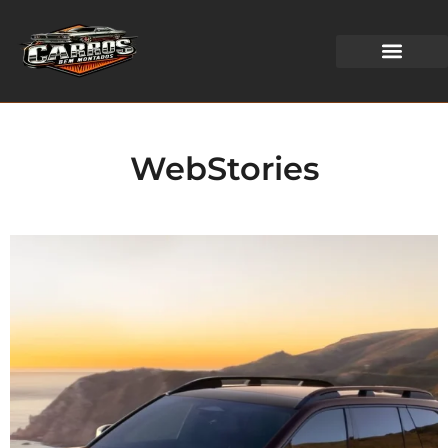
WEB STORIES
WebStories