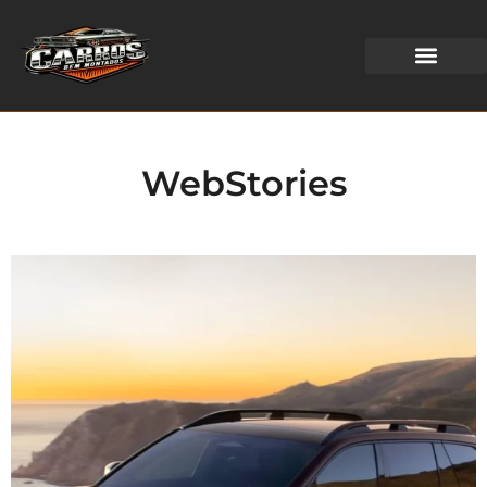
WEB STORIES
WebStories