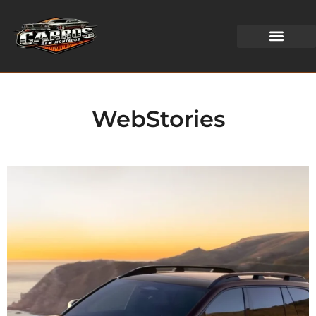
WEB STORIES
WebStories