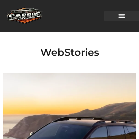
WEB STORIES
WebStories