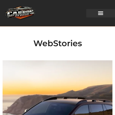
WEB STORIES
WebStories