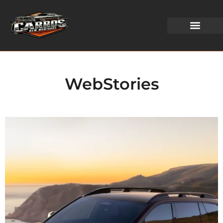
WEB STORIES
WebStories