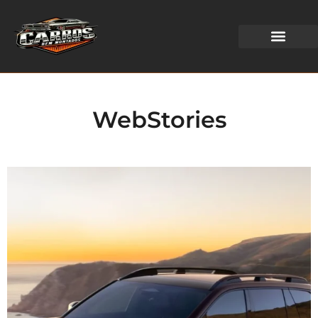
WEB STORIES
WebStories