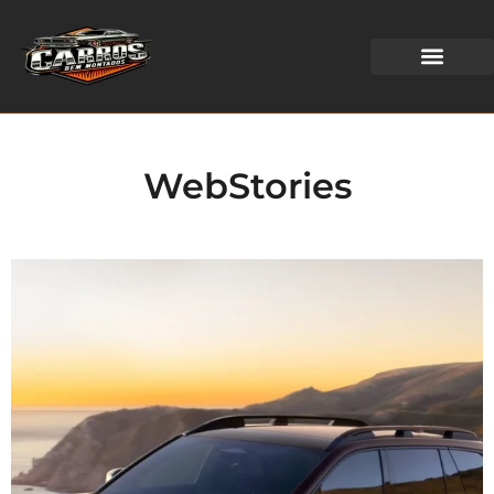
WEB STORIES
WebStories