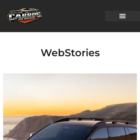
WEB STORIES
WebStories