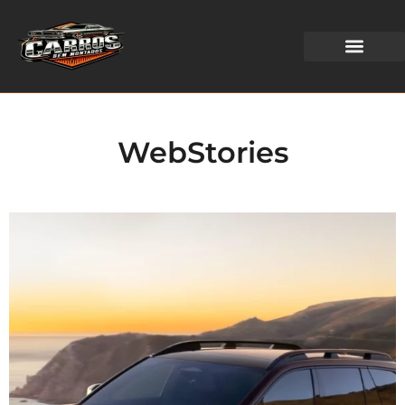
WEB STORIES
WebStories