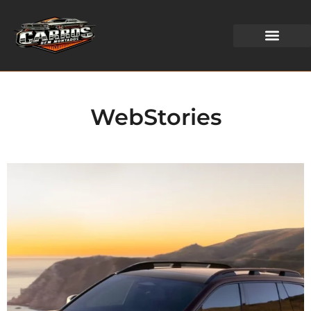
WEB STORIES
WebStories