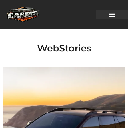
WEB STORIES
WebStories