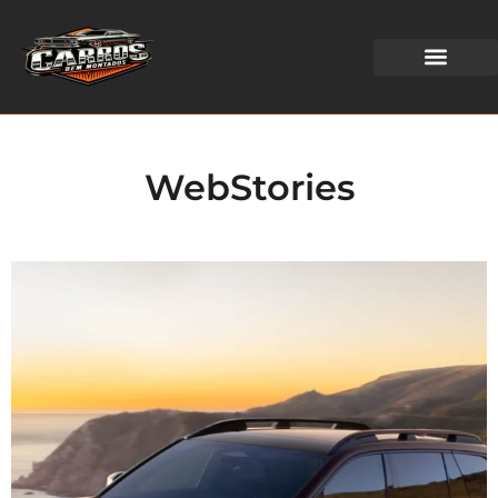
WEB STORIES
WebStories