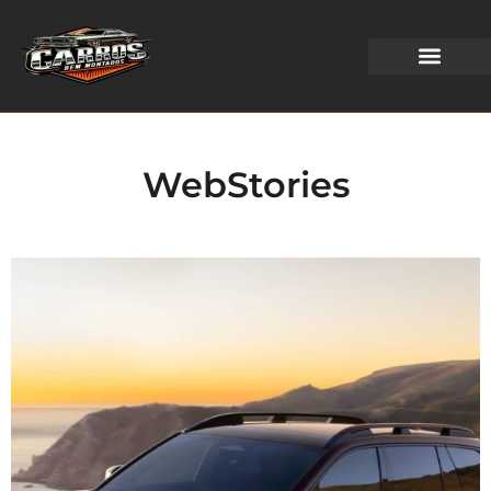
WEB STORIES
WebStories