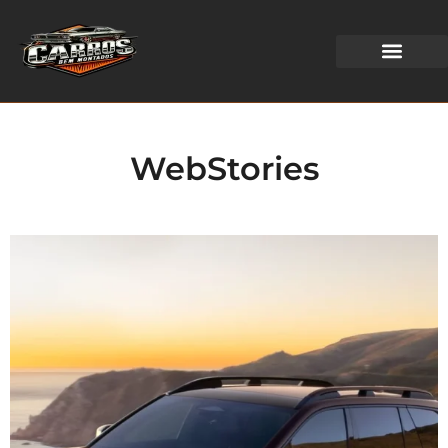
WEB STORIES
WebStories