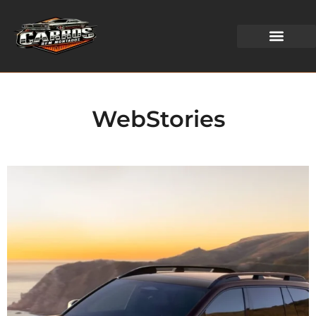
WEB STORIES
WebStories