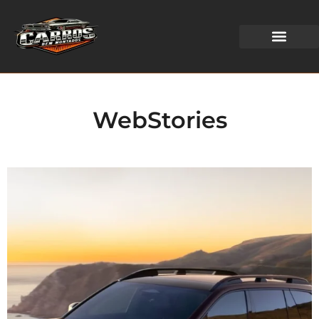
WEB STORIES
WebStories