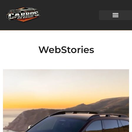
WEB STORIES
WebStories