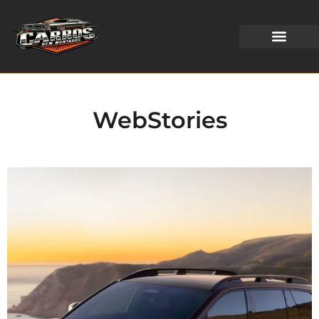
WEB STORIES
WebStories