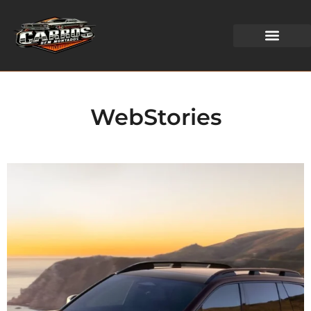
WEB STORIES
WebStories