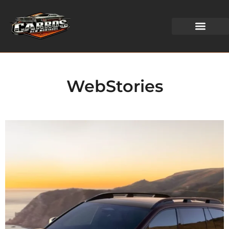
WEB STORIES
WebStories