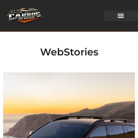
WEB STORIES
WebStories