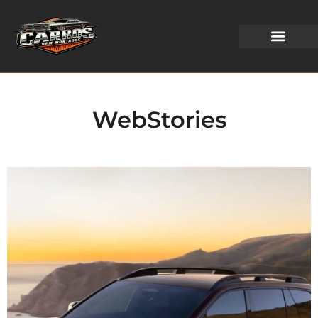
WEB STORIES
WebStories