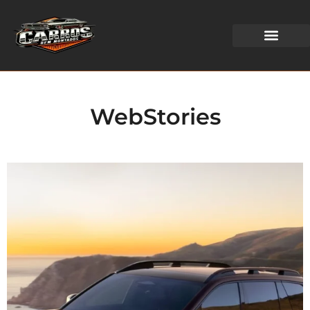
WEB STORIES
WebStories