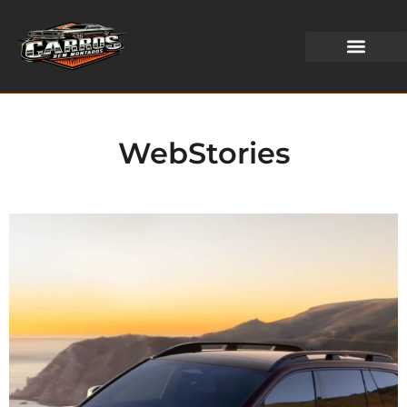
WEB STORIES
WebStories