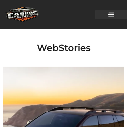
WEB STORIES
WebStories