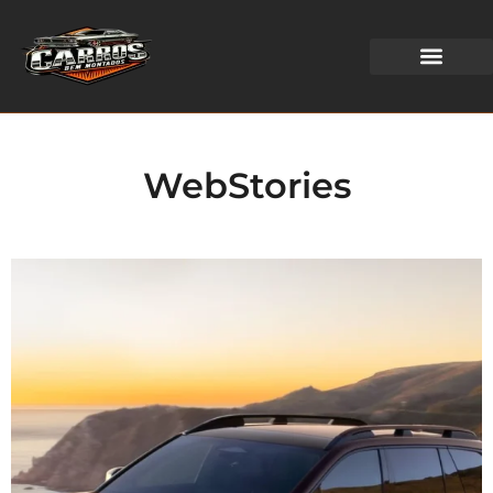
WEB STORIES
WebStories