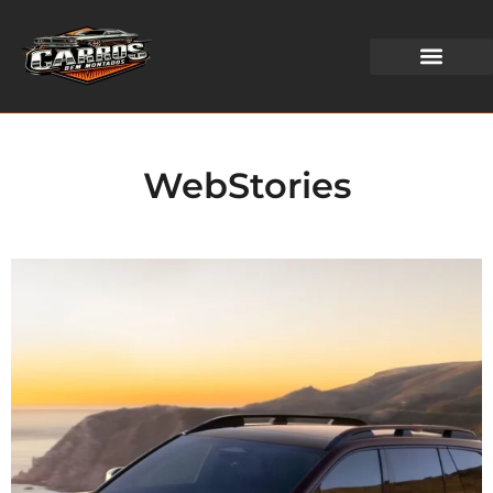
WEB STORIES
WebStories