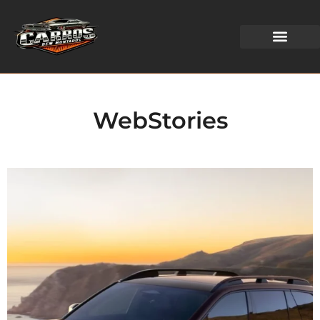
WEB STORIES
WebStories