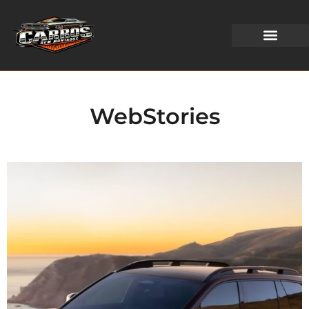
WEB STORIES
WebStories