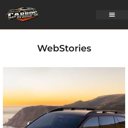
WEB STORIES
WebStories