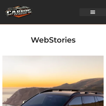
WEB STORIES
WebStories